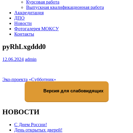
Курсовая работа
Выпускная квалификационная работа
Аккредитация
ДПО
Новости
Фотогалерея МОКСУ
Контакты
pyRhLxgddd0
12.06.2024
admin
Навигация
Эко-проекта «Субботник»
по
Версия для слабовидящих
записям
НОВОСТИ
С Днем России!
День открытых дверей!