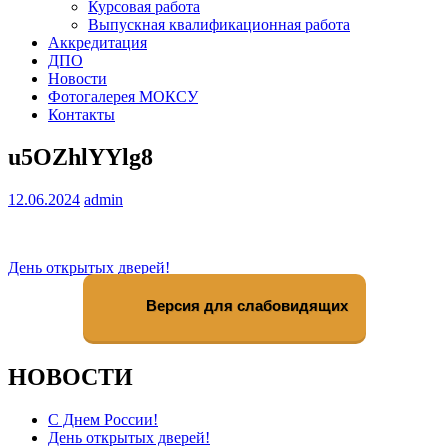
Курсовая работа
Выпускная квалификационная работа
Аккредитация
ДПО
Новости
Фотогалерея МОКСУ
Контакты
u5OZhlYYlg8
12.06.2024
admin
Навигация
День открытых дверей!
по
Версия для слабовидящих
записям
НОВОСТИ
С Днем России!
День открытых дверей!