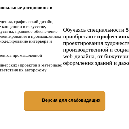
иональные дисциплины и
дения, графический дизайн,
 концепции в искусстве,
Обучаясь специальности
5
кусства, правовое обеспечение
приобретают
профессион
проектирования в промышленном
моделирование интерьера и
проектирования художест
производственной и социа
роектов промышленной
web-дизайна, от бижутери
оформления зданий и даже
нерских) проектов в материале;
тветствия их авторскому
Версия для слабовидящих