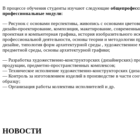
В процессе обучения студенты изучают следующие
общепрофесс
профессиональные модули
:
— Рисунок с основами перспективы, живопись с основами цветове
дизайн-проектирование, композиция, макетирование, современные
проектная и компьютерная графика, история изобразительного ис
профессиональной деятельности, основы теории и методологии 
дизайне, типология форм архитектурной среды , художественное 
предметной среды, основы архитектурной графики;
— Разработка художественно-конструкторских (дизайнерских) п
продукции, предметно-пространственных комплексов;
— Техническое исполнение художественно-конструкторских (дизай
— Контроль за изготовлением изделий в производстве в части соо
образцу;
— Организация работы коллектива исполнителей и др.
Поступай онлайн
НОВОСТИ