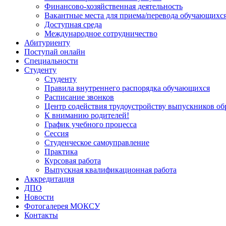
Финансово-хозяйственная деятельность
Вакантные места для приема/перевода обучающихс
Доступная среда
Международное сотрудничество
Абитуриенту
Поступай онлайн
Специальности
Студенту
Студенту
Правила внутреннего распорядка обучающихся
Расписание звонков
Центр содействия трудоустройству выпускников об
К вниманию родителей!
График учебного процесса
Сессия
Студенческое самоуправление
Практика
Курсовая работа
Выпускная квалификационная работа
Аккредитация
ДПО
Новости
Фотогалерея МОКСУ
Контакты