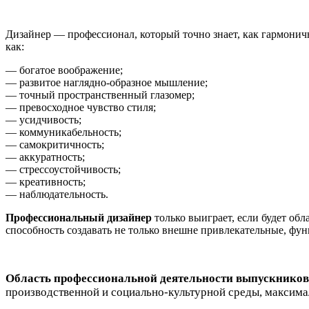
Дизайнер — профессионал, который точно знает, как гармоничн
как:
— богатое воображение;
— развитое наглядно-образное мышление;
— точный пространственный глазомер;
— превосходное чувство стиля;
— усидчивость;
— коммуникабельность;
— самокритичность;
— аккуратность;
— стрессоустойчивость;
— креативность;
— наблюдательность.
Профессиональный дизайнер
только выиграет, если будет об
способность создавать не только внешне привлекательные, фу
Область профессиональной деятельности выпускников
производственной и социально-культурной среды, максима