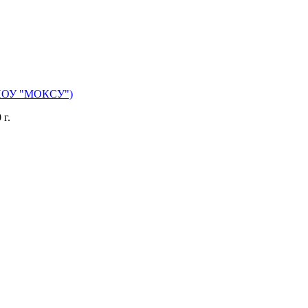
(ЧПОУ "МОКСУ")
 г.